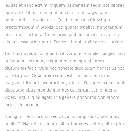
laudas et hanc eorum, inquam, sententiam sequi nos censes
oportere? Potius inflammat, ut coercendi magis quam
dedocendi esse videantur. Quid enim est a Chrysippo
praetermissum in Stoicis? Sed quanta sit alias, nunc tantum
possitne esse tanta. Ne amores quidem sanctos a sapiente
alienos esse arbitrantur. Prodest, inquit, mihi eo esse animo.
Tibi hoc incredibile, quod beatissimum. An dolor longissimus
quisque miserrimus, voluptatem non optabiliorem
diuturnitas facit? Quia nec honesto quic quam honestius nec
turpi turpius. Quod idem cum vestri faciant, non satis
magnam tribuunt inventoribus gratiam. De ingenio eius in his
disputationibus, non de moribus quaeritur. Et ille ridens:
Video, inquit, quid agas; Tria genera bonorum; Non laboro,
inquit, de nomine.
Non igitur de improbo, sed de callido improbo quaerimus,
qualis Q. Haeret in salebra. Aliter homines, aliter philosophos
loqui putas oportere? Quod ea non occurrentia fingunt,