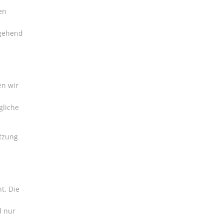
en
mgehend
en wir
gliche
etzung
t. Die
d nur