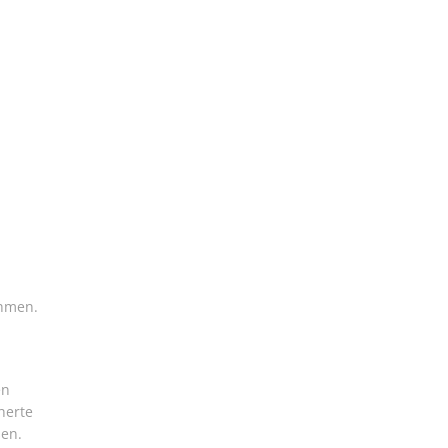
ehmen.
en
herte
sen.