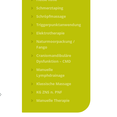
Schmerztaping
Schröpfmassage
Triggerpunktanwendung
Elektrotherapie
Naturmoorpackung /
Fango
Craniomandibuläre
Dysfunktion – CMD
Manuelle
Lymphdrainage
Klassische Massage
KG ZNS n. PNF
g-
Manuelle Therapie