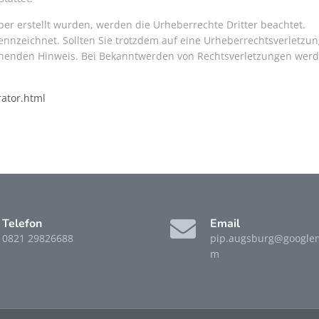
iber erstellt wurden, werden die Urheberrechte Dritter beachtet.
ennzeichnet. Sollten Sie trotzdem auf eine Urheberrechtsverletzu
henden Hinweis. Bei Bekanntwerden von Rechtsverletzungen werd
ator.html
Telefon
Email
0821 29826688
pip.augsburg@googlem
m