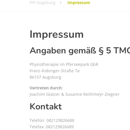
PiP Augsburg
Impressum
Impressum
Angaben gemäß § 5 TM
Physiotherapie im Pferseepark GbR
Franz-Kobinger-Straße 7a
86157 Augsburg
Vertreten durch:
Joachim Glatzer & Susanne Reithmeyr-Ziegner
Kontakt
Telefon: 082129826688
Telefax: 082129826689